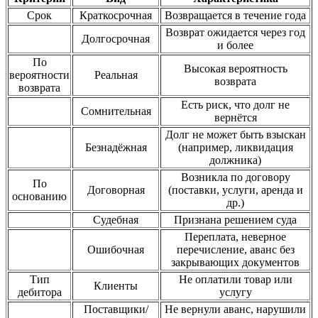
Срок
Краткосрочная
Возвращается в течение года
Возврат ожидается через год
Долгосрочная
и более
По
Высокая вероятность
вероятности
Реальная
возврата
возврата
Есть риск, что долг не
Сомнительная
вернётся
Долг не может быть взыскан
Безнадёжная
(например, ликвидация
должника)
Возникла по договору
По
Договорная
(поставки, услуги, аренда и
основанию
др.)
Судебная
Признана решением суда
Переплата, неверное
Ошибочная
перечисление, аванс без
закрывающих документов
Тип
Не оплатили товар или
Клиенты
дебитора
услугу
Поставщики/
Не вернули аванс, нарушили