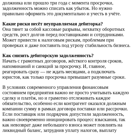
должника или прошло три года с момента просрочки,
задолженность можно списать как убыток. Но нужно
правильно оформить это документально и учесть в учёте.
Какие риски несёт неуправляемая дебиторка?
Она тянет за собой кассовые разрывы, нехватку оборотных
средств, рост долгов перед поставщиками и сотрудниками.
Может привести к налоговым рискам, проблемам при
проверках и даже поставить под угрозу стабильность бизнеса.
Как снизить дебиторскую задолженность?
Начать с грамотных договоров, жёсткого контроля сроков,
напоминаний и санкций за просрочку. И, главное,
реагировать сразу — не ждать месяцами, а подключать
юристов, как только просрочка превышает разумные сроки.
В условиях современного управления финансовым
состоянием предприятия важно не просто учитывать каждую
сделку и платёж, но и грамотно отслеживать каждое
обязательство, особенно если контрагент оказался должным
компании сумму в рамках договора поставки или рассрочки.
Если поставщик или подрядчик допустили задолженность,
важно своевременно инициировать процесс взыскания, так
как невозврат даже небольшого взноса может повлиять на
ликвидный баланс, затруднив уплату налогов, выплату