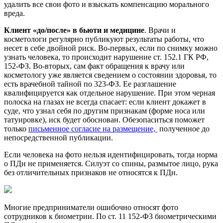
удалить все свои фото и взыскать компенсацию морального
вреда.
Клиент «до/после» в бьюти и медицине
. Врачи и
косметологи регулярно публикуют результаты работы, что
несет в себе двойной риск. Во-первых, если по снимку можно
узнать человека, то происходит нарушение ст. 152.1 ГК РФ,
152-ФЗ. Во-вторых, сам факт обращения к врачу или
косметологу уже является сведением о состоянии здоровья, то
есть врачебной тайной по 323-ФЗ. Ее разглашение
квалифицируется как отдельное нарушение. При этом черная
полоска на глазах не всегда спасает: если клиент докажет в
суде, что узнал себя по другим признакам (форме носа или
татуировке), иск будет обоснован. Обезопаситься поможет
только
письменное согласие на размещение,
полученное до
непосредственной публикации.
Если человека на фото нельзя идентифицировать, тогда норма
о ПДн не применяется. Силуэт со спины, размытое лицо, рука
без отличительных признаков не относятся к ПДн.
Многие предприниматели ошибочно относят фото
сотрудников к биометрии. По ст. 11 152-ФЗ биометрическими