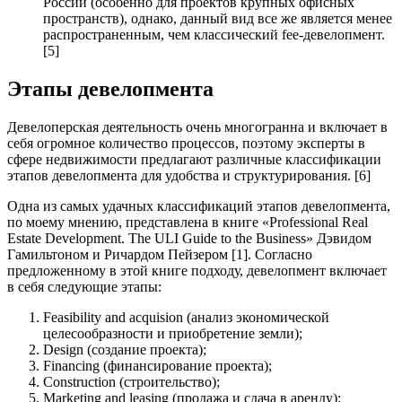
России (особенно для проектов крупных офисных
пространств), однако, данный вид все же является менее
распространенным, чем классический fee-девелопмент.
[5]
Этапы девелопмента
Девелоперская деятельность очень многогранна и включает в
себя огромное количество процессов, поэтому эксперты в
сфере недвижимости предлагают различные классификации
этапов девелопмента для удобства и структурирования. [6]
Одна из самых удачных классификаций этапов девелопмента,
по моему мнению, представлена в книге «Professional Real
Estate Development. The ULI Guide to the Business» Дэвидом
Гамильтоном и Ричардом Пейзером [1]. Согласно
предложенному в этой книге подходу, девелопмент включает
в себя следующие этапы:
Feasibility and acquision (анализ экономической
целесообразности и приобретение земли);
Design (создание проекта);
Financing (финансирование проекта);
Construction (строительство);
Marketing and leasing (продажа и сдача в аренду);