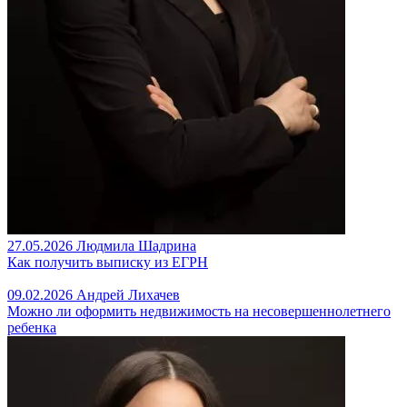
27.05.2026
Людмила Шадрина
Как получить выписку из ЕГРН
09.02.2026
Андрей Лихачев
Можно ли оформить недвижимость на несовершеннолетнего
ребенка