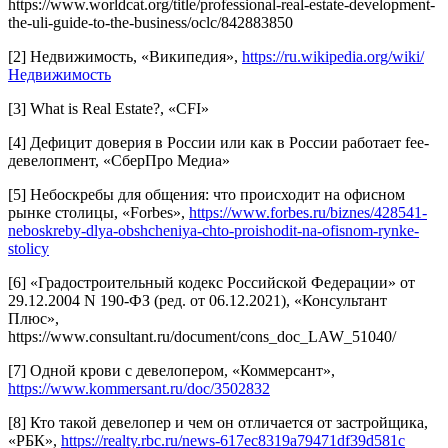
https://www.worldcat.org/title/professional-real-estate-development-
the-uli-guide-to-the-business/oclc/842883850
[2] Недвижимость, «Википедия»,
https://ru.wikipedia.org/wiki/
Недвижимость
[3] What is Real Estate?, «CFI»
[4] Дефицит доверия в России или как в России работает fee-
девелопмент, «СберПро Медиа»
[5] Небоскребы для общения: что происходит на офисном
рынке столицы, «Forbes»,
https://www.forbes.ru/biznes/428541-
neboskreby-dlya-obshcheniya-chto-proishodit-na-ofisnom-rynke-
stolicy
[6] «Градостроительный кодекс Российской Федерации» от
29.12.2004 N 190-ФЗ (ред. от 06.12.2021), «Консультант
Плюс»,
https://www.consultant.ru/document/cons_doc_LAW_51040/
[7] Одной крови с девелопером, «Коммерсант»,
https://www.kommersant.ru/doc/3502832
[8] Кто такой девелопер и чем он отличается от застройщика,
«РБК»,
https://realty.rbc.ru/news-617ec8319a79471df39d581c