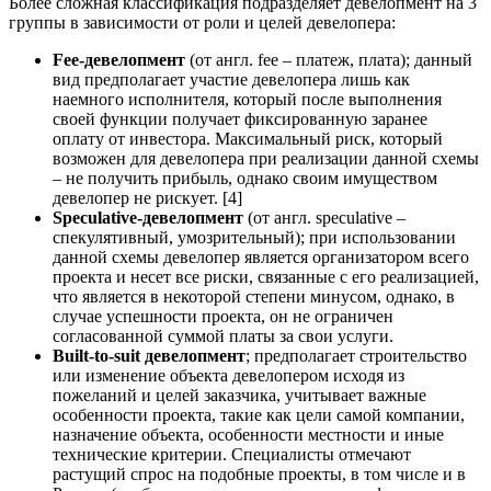
Более сложная классификация подразделяет девелопмент на 3
группы в зависимости от роли и целей девелопера:
Fee-девелопмент
(от англ. fee – платеж, плата); данный
вид предполагает участие девелопера лишь как
наемного исполнителя, который после выполнения
своей функции получает фиксированную заранее
оплату от инвестора. Максимальный риск, который
возможен для девелопера при реализации данной схемы
– не получить прибыль, однако своим имуществом
девелопер не рискует. [4]
Speculative-девелопмент
(от англ. speculative –
спекулятивный, умозрительный); при использовании
данной схемы девелопер является организатором всего
проекта и несет все риски, связанные с его реализацией,
что является в некоторой степени минусом, однако, в
случае успешности проекта, он не ограничен
согласованной суммой платы за свои услуги.
Built-to-suit девелопмент
; предполагает строительство
или изменение объекта девелопером исходя из
пожеланий и целей заказчика, учитывает важные
особенности проекта, такие как цели самой компании,
назначение объекта, особенности местности и иные
технические критерии. Специалисты отмечают
растущий спрос на подобные проекты, в том числе и в