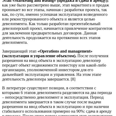
Этап «Marketing and leasing» (продажа и сдача в аренду);
как уже было рассмотрено выше, этап маркетинга и продаж
проникает во все этапы, начиная с разработки проекта, так
как, по сути, именно успешная эксплуатация возведенного
или реконструированного объекта и является целью
девелопмента. Как только разработан презентабельный
девелоперский проект, начинается привлечение контрагентов
для заключения предварительных договоров. Данная
деятельность продолжается на протяжении всех этапов
девелопмента.
Завершающий этап
«Operations and management»
(эксплуатация и управление объектом).
После получения
разрешения на ввод объекта в эксплуатацию девелопер
передает объект недвижимости инвестору или какой-либо
организации, уполномоченной инвестором для его
дальнейшей эксплуатации и управления. На этом этапе
деятельность девелопера завершается. [8]
В литературе существуют позиции, в соответствии с
которыми 6 этапов девелопмента разделяются на два периода
– непосредственно девелопмент и эксплуатация. Период
девелопмента завершается в таком случае после выдачи
разрешения на ввод объекта в эксплуатацию и при наличии
стабильного использования примерно на 90%: сдача в аренду
и продажа. После этого порога начинается этап эксплуатации.