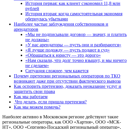
История первая: как клиент сэкономил 11,8 млн
рублей
История вторая: когда самостоятельная экономия
обернулась убытками
Наиболее частые заблуждения собственников и
арендаторов
«Мы не подписывали договор — значит, и платить
не должны»
«У нас арендаторы — пусть они и разбираются»
«Я лучше подожду — пусть подают в суд»
«Обращаться к юристу — это дорого»
«Нам сказали, что долг точно взыщут, и мы ничего
не сделаем»
Ситуация сложнее, чем кажется
Почему претензии региональных операторов по ТКО
возникают даже при отсутствии фактического вывоза
Как оспорить претензию, доказать неоказание услуг и
защитить свои права
Как мы работаем
Что делать, если пришла претензия?
Как мы можем помочь?
Наиболее активно в Московском регионе действуют такие
региональные операторы, как ООО «Хартия», ООО «МСК-
НТ», ООО «Сергиево-Посадский региональный оператор»,