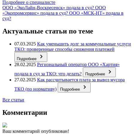
Подробнее о специалисте
ООО «ЭкоЛайн-Воскресенск» подала в суд?
ООО
«Экопромсервис» подала в суд?
ООО «МСК-НТ» подала в
суд?
Актуальные статьи по теме
07.03.2025
Как уменьшить долг за коммунальные услуги
ТКО: проверенные способы снижения платежей
Подробнее
28.02.2025
Региональный оператор ООО «Хартия»
подала в суд за ТКО: что делать?
Подробнее
27.02.2025
Как рассчитывается плата за вывоз мусора
ТКО (по нормативу)
Подробнее
Все статьи
Комментарии
Ваш комментарий опубликован!