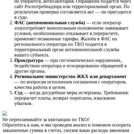
не убирается, антисанитария. Обращение подается через
сайт Роспотребнадзора или территориальный орган. По
результатам проверки составляется акт — он пригодится
в суде.
ФАС (антимонопольная служба)
— если оператор
злоупотребляет монопольным положением: навязывает
условия, необоснованно отказывает в перерасчете,
применяет незаконные тарифы. Жалоба в ФАС на
регионального оператора по ТКО подается в
территориальный орган антимонопольной службы
вашего субъекта.
Прокуратура
— при систематических нарушениях,
бездействии оператора и игнорировании обращений в
другие органы.
Региональное министерство ЖКХ или департамент
— по вопросам исполнения соглашения с оператором,
качества работы в целом.
Суд
— когда досудебные меры исчерпаны. Требования:
перерасчет платы, возврат переплаты, взыскание
убытков.
Не переплачивайте за квитанции по ТКО!
Обратитесь к нам, и мы проведем анализ и поможем оспорить
завышенные суммы в счетах, снизив ваши расходы законным