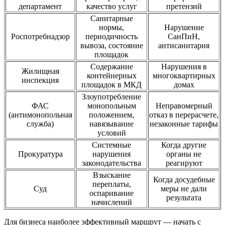
департамент
качество услуг
претензий
Санитарные
нормы,
Нарушение
Роспотребнадзор
периодичность
СанПиН,
вывоза, состояние
антисанитария
площадок
Содержание
Нарушения в
Жилищная
контейнерных
многоквартирных
инспекция
площадок в МКД
домах
Злоупотребление
ФАС
монопольным
Неправомерный
(антимонопольная
положением,
отказ в перерасчете,
служба)
навязывание
незаконные тарифы
условий
Системные
Когда другие
Прокуратура
нарушения
органы не
законодательства
реагируют
Взыскание
Когда досудебные
переплаты,
Суд
меры не дали
оспаривание
результата
начислений
Для бизнеса наиболее эффективный маршрут — начать с