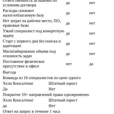
Ответственность за ошибки по
да
нет
условиям договора
Расходы снижают
да
нет
налогооблагаемую базу
Нет затрат на рабочее место, ПО,
да
нет
правовые базы
Узкий специалист под конкретную
да
нет
задачу
Старт с первого дня без поиска и
да
нет
адаптации
Масштабирование объема под
да
нет
сезонность задач
Постоянное физическое
нет
да
присутствие в офисе
Выгода
Команда из 16 специалистов по цене одного
Хелп Консалтинг
Штатный юрист
Да
Нет
Покрытие 10+ направлений права одновременно
Хелп Консалтинг
Штатный юрист
да
Нет
Ответ на запрос в течение 1 часа