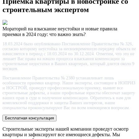
Приемка квартиры в новостройке со
строительным экспертом
Мораторий на взыскание неустойки и новые правила
приемки в 2024 году: что важно знать?
18.03.2024 было опубликовано Постановление Правительства № 326,
согласно которому неустойка за несвоевременную передачу объекта не
начисляется в период с 18.03.2024 по 30.12.2024. Отметим, что это не
лишает Вас права на начало процесса взыскания компенсации за
строительные недостатки в Ваших квартирах, который длится около 9
месяцев.
Постановление Правительства № 2380 устанавливает лишь
особенности приемки квартир. Наши эксперты, состоящие в НОПРИЗ
и НОСТРОЙ, проведут профессиональную приемку, выявят все
строительные дефекты, а наши профильные юристы обеспечат защиту
ваших прав в суде и получение компенсации. Обратитесь к нам для
комплексной поддержки и защиты Ваших интересов, наши
специалисты проконсультируют Вас по всем имеющимся вопросам.
Бесплатная консультация
Строительные эксперты нашей компании проведут осмотр
квартиры и зафиксируют все имеющиеся дефекты. Мы