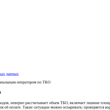
ных данных
иональным оператором по ТКО
О
ходов, неверно рассчитывает объем ТБО, включает лишние площ
я об оплате. Такие ситуации можно оспаривать: проверяется кор