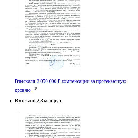
Взыскали 2 050 000 ₽ компенсации за протекающую
кровлю
Взыскано 2,8 млн руб.