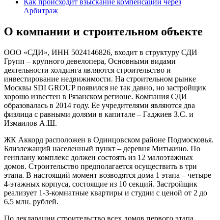
Как происходит взыскание компенсации через
Арбитраж
О компании и строительном объекте
ООО «СДИ», ИНН 5024146826, входит в структуру СДИ
Групп – крупного девелопера, Основными видами
деятельности холдинга являются строительство и
инвестирование недвижимости. На строительном рынке
Москвы SDI GROUP появился не так давно, но застройщик
хорошо известен в Рязанском регионе. Компания СДИ
образовалась в 2014 году. Ее учредителями являются два
физлица с равными долями в капитале – Гаджиев З.С. и
Измаилов А.Ш.
ЖК Аккорд расположен в Одинцовском районе Подмосковья.
Близлежащий населенный пункт – деревня Митькино. По
генплану комплекс должен состоять из 12 малоэтажных
домов. Строительство предполагается осуществить в три
этапа. В настоящий момент возводятся дома 1 этапа – четыре
4-этажных корпуса, состоящие из 10 секций. Застройщик
реализует 1-3-комнатные квартиры и студии с ценой от 2 до
6,5 млн. рублей.
По декларации строительство всех домов первого этапа