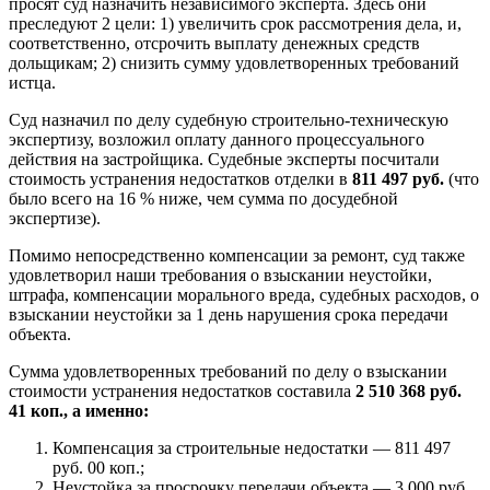
просят суд назначить независимого эксперта. Здесь они
преследуют 2 цели: 1) увеличить срок рассмотрения дела, и,
соответственно, отсрочить выплату денежных средств
дольщикам; 2) снизить сумму удовлетворенных требований
истца.
Суд назначил по делу судебную строительно-техническую
экспертизу, возложил оплату данного процессуального
действия на застройщика. Судебные эксперты посчитали
стоимость устранения недостатков отделки в
811 497 руб.
(что
было всего на 16 % ниже, чем сумма по досудебной
экспертизе).
Помимо непосредственно компенсации за ремонт, суд также
удовлетворил наши требования о взыскании неустойки,
штрафа, компенсации морального вреда, судебных расходов, о
взыскании неустойки за 1 день нарушения срока передачи
объекта.
Сумма удовлетворенных требований по делу о взыскании
стоимости устранения недостатков составила
2 510 368 руб.
41 коп., а именно:
Компенсация за строительные недостатки — 811 497
руб. 00 коп.;
Неустойка за просрочку передачи объекта — 3 000 руб.