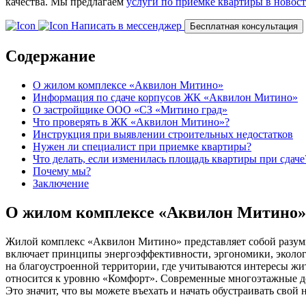
качества. Мы предлагаем
услуги по приемке квартиры в новос
Написать в мессенджер
Бесплатная консультация
Содержание
О жилом комплексе «Аквилон Митино»
Информация по сдаче корпусов ЖК «Аквилон Митино»
О застройщике ООО «СЗ «Митино град»
Что проверять в ЖК «Аквилон Митино»?
Инструкция при выявлении строительных недостатков
Нужен ли специалист при приемке квартиры?
Что делать, если изменилась площадь квартиры при сдаче
Почему мы?
Заключение
О жилом комплексе «Аквилон Митино»
Жилой комплекс «Аквилон Митино» представляет собой разумн
включает принципы энергоэффективности, эргономики, экологи
на благоустроенной территории, где учитываются интересы жит
относится к уровню «Комфорт». Современные многоэтажные дом
Это значит, что вы можете въехать и начать обустраивать свой