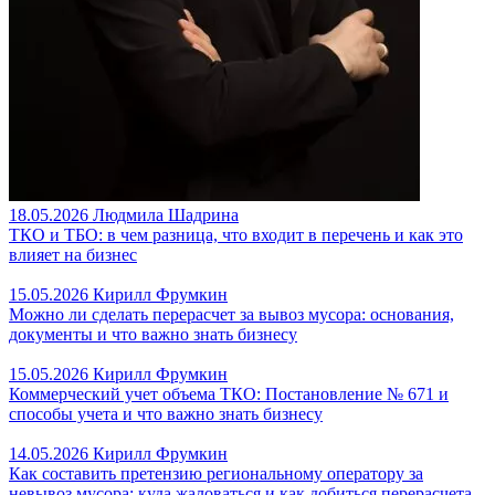
18.05.2026
Людмила Шадрина
ТКО и ТБО: в чем разница, что входит в перечень и как это
влияет на бизнес
15.05.2026
Кирилл Фрумкин
Можно ли сделать перерасчет за вывоз мусора: основания,
документы и что важно знать бизнесу
15.05.2026
Кирилл Фрумкин
Коммерческий учет объема ТКО: Постановление № 671 и
способы учета и что важно знать бизнесу
14.05.2026
Кирилл Фрумкин
Как составить претензию региональному оператору за
невывоз мусора: куда жаловаться и как добиться перерасчета