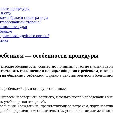
нности процедуры
 в суд?
ом в браке и после развода
нтересованной стороне?
 внимание судьи
ебенком
дписания судебного органа?
ктика
ребенком — особенности процедуры
льские обязанности, совместно принимая участие в жизни своих
и
составить соглашение о порядке общения с ребенком
, отвеча
 на общение с ребенком
. Однако в действительности большинс
 с ребенком? Да, и они существенные.
нтересы несовершеннолетнего, и только после исследования зна
ть учебе и развитию детей.
полнения. Гражданина, препятствующего встречам, ждут негати
р, об определении места жительства, установлении алиментного 