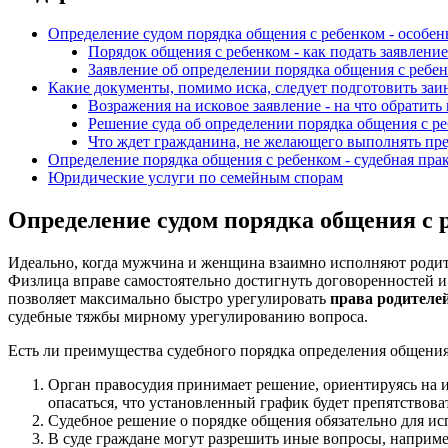
Определение судом порядка общения с ребенком - особе
Порядок общения с ребенком - как подать заявление
Заявление об определении порядка общения с ребенк
Какие документы, помимо иска, следует подготовить заи
Возражения на исковое заявление - на что обратить
Решение суда об определении порядка общения с р
Что ждет гражданина, не желающего выполнять пре
Определение порядка общения с ребенком - судебная пра
Юридические услуги по семейным спорам
Определение судом порядка общения с 
Идеально, когда мужчина и женщина взаимно исполняют родите
Физлица вправе самостоятельно достигнуть договоренностей 
позволяет максимально быстро урегулировать
права родителей
судебные тяжбы мирному урегулированию вопроса.
Есть ли преимущества судебного порядка определения общения
Орган правосудия принимает решение, ориентируясь на и
опасаться, что установленный график будет препятствова
Судебное решение о порядке общения обязательно для ис
В суде граждане могут разрешить иные вопросы, наприме