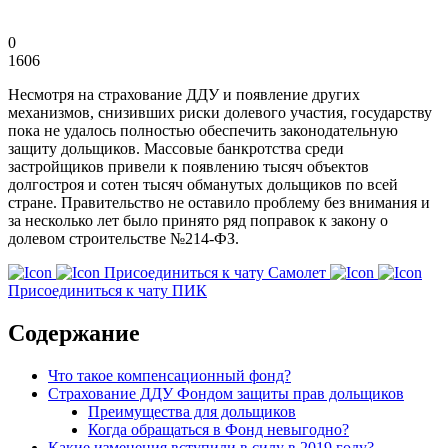
0
1606
Несмотря на страхование ДДУ и появление других
механизмов, снизивших риски долевого участия, государству
пока не удалось полностью обеспечить законодательную
защиту дольщиков. Массовые банкротства среди
застройщиков привели к появлению тысяч объектов
долгостроя и сотен тысяч обманутых дольщиков по всей
стране. Правительство не оставило проблему без внимания и
за несколько лет было принято ряд поправок к закону о
долевом строительстве №214-ФЗ.
Присоединиться к чату Самолет
Присоединиться к чату ПИК
Содержание
Что такое компенсационный фонд?
Страхование ДДУ Фондом защиты прав дольщиков
Преимущества для дольщиков
Когда обращаться в Фонд невыгодно?
Какие изменения вступили в силу в 2019 году?