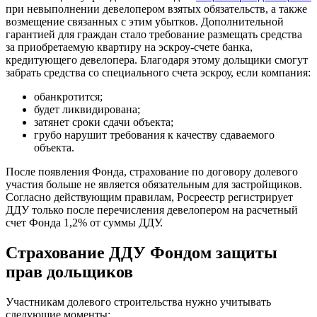
при невыполнении девелопером взятых обязательств, а также
возмещение связанных с этим убытков. Дополнительной
гарантией для граждан стало требование размещать средства
за приобретаемую квартиру на эскроу-счете банка,
кредитующего девелопера. Благодаря этому дольщики смогут
забрать средства со специального счета эскроу, если компания:
обанкротится;
будет ликвидирована;
затянет сроки сдачи объекта;
грубо нарушит требования к качеству сдаваемого
объекта.
После появления Фонда, страхование по договору долевого
участия больше не является обязательным для застройщиков.
Согласно действующим правилам, Росреестр регистрирует
ДДУ только после перечисления девелопером на расчетный
счет Фонда 1,2% от суммы ДДУ.
Страхование ДДУ Фондом защиты
прав дольщиков
Участникам долевого строительства нужно учитывать
следующие моменты: